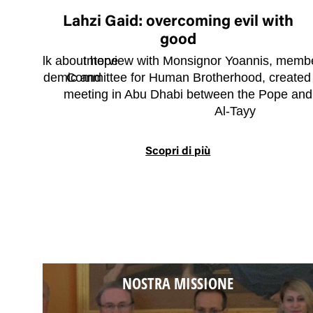
ew
Lahzi Gaid: overcoming evil with
good
e in, to talk about hope
Interview with Monsignor Yoannis, membe
f the pandemic and
Committee for Human Brotherhood, created af
e.
meeting in Abu Dhabi between the Pope an
Al-Tayy
tive
Scopri di più
NOSTRA MISSIONE