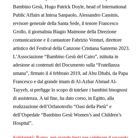
Bambino Gesù, Hugo Patrick Doyle, head of International
Public Affairs at Intesa Sanpaolo, Alessandro Cassinis,
revisore generale della Santa Sede, il tenore Francesco
Grollo, il giornalista Biagio Maimone della Direzione
comunicazione e il cantautore Fabrizio Venturi, direttore
artistico del Festival della Canzone Cristiana Sanremo 2023.
L’Associazione “Bambino Gesù del Cairo”, istituita in
adesione ai contenuti del Documento sulla “Fratellanza
umana”, firmato il 4 febbraio 2019, ad Abu Dhabi, da Papa
Francesco e dal grande imam di Al-Azhar Ahmad Al-
Tayyeb, si prefigge lo scopo di tutelare i bambini bisognosi
di assistenza. A tal fine, ha dato corso, in Egitto, alla
realizzazione dell’Orfanotrofio “Oasi della Pietà” e
dell’Ospedale “Bambino Gesù Women’s and Children’s
Hospital”.
Solidarietà: Roma, ieri grande festa per celebrare il secondo