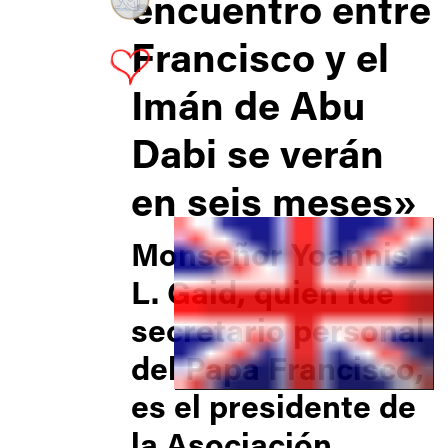
encuentro entre
Francisco y el
Imán de Abu
Dabi se verán
en seis meses»
Monseñor Yoannis
L. Gaid, quien fue
secretario personal
del Papa Francisco,
es el presidente de
la Asociación