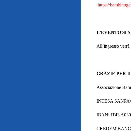
https://bambinog
L’EVENTO SI 
All’ingresso verrà 
GRAZIE PER I
Associazione Ba
INTESA SANP
IBAN: IT43 A030
CREDEM BAN