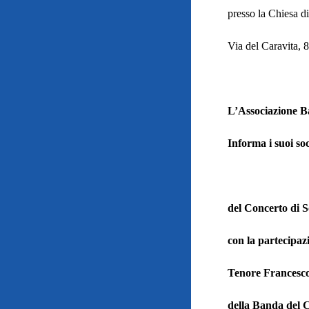
presso la Chiesa d
Via del Caravita,
L’Associazione B
Informa i suoi soc
del Concerto di S
con la partecipaz
Tenore Francesco
della Banda del C