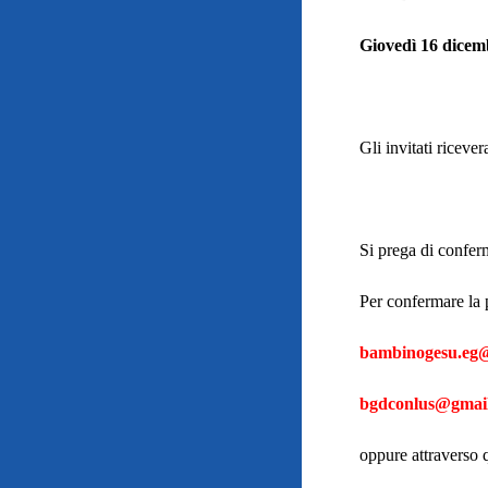
Giovedì 16 dicemb
Gli invitati ricever
Si prega di confer
Per confermare la p
bambinogesu.eg
bgdconlus@gmai
oppure attraverso 