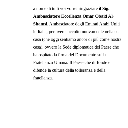
a nome di tutti voi vorrei ringraziare
il Sig.
Ambasciatore Eccellenza Omar Obaid Al-
Shamsi
, Ambasciatore degli Emirati Arabi Uniti
in Italia, per averci accolto nuovamente nella sua
casa (che oggi sentiamo ancor di più come nostra
casa), ovvero la Sede diplomatica del Paese che
ha ospitato la firma del Documento sulla
Fratellanza Umana. Il Paese che diffonde e
difende la cultura della tolleranza e della
fratellanza.
Sig. Ambasciatore faccia arrivare la nostra
gratitudine a
Sua Altezza lo Sceicco
Mohammed Bin Zayed Al Nahyan
, Principe
ereditario e Ministro della Difesa di Abu Dhabi, e
Sua Altezza lo Sceicco Abdullah Bin Zayed Al